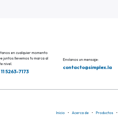
tanos en cualquier momento
e juntos llevemos tu marca al
Envíanos un mensaje:
e nivel.
contacto@simplex.la
 11 5263-7173
Inicio
•
Acerca de
•
Productos
•