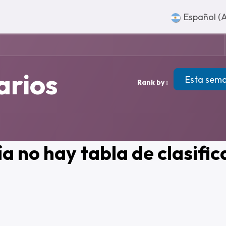
sotros
Súmate
Contacto
Español (
arios
Esta sem
Rank by :
a no hay tabla de clasifica