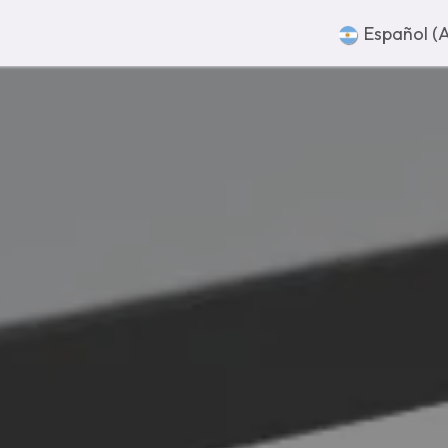
sotros
Súmate
Contacto
Español (