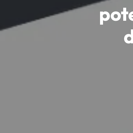
pot
d