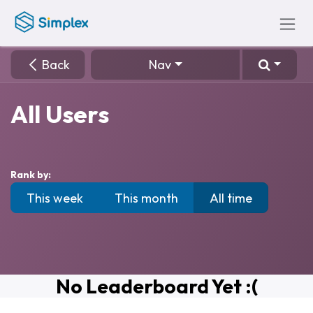
Skip to Content
Back
Nav
All Users
Rank by:
This week
This month
All time
No Leaderboard Yet :(