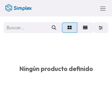
Ir al contenido
Ningún producto definido