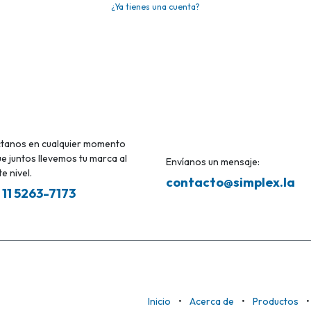
¿Ya tienes una cuenta?
tanos en cualquier momento
e juntos llevemos tu marca al
Envíanos un mensaje:
e nivel.
contacto@simplex.la
 11 5263-7173
Inicio
•
Acerca de
•
Productos
•