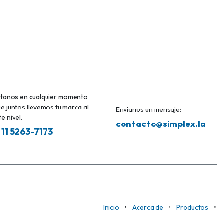
tanos en cualquier momento
e juntos llevemos tu marca al
Envíanos un mensaje:
e nivel.
contacto@simplex.la
 11 5263-7173
Inicio
•
Acerca de
•
Productos
•